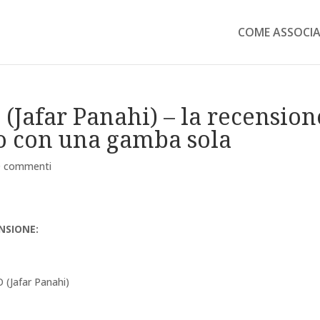
COME ASSOCIA
Jafar Panahi) – la recension
o con una gamba sola
0 commenti
NSIONE:
(Jafar Panahi)