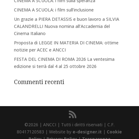
CINEMA A SCUOLA: i film sulla speranza
CINEMA A SCUOLA: i film sull’inclusione
Un grazie a PIERA DETASSIS e buon lavoro a SILVIA
CALANDRELLI Nuova nomina all’Accademia del
Cinema Italiano
Proposta di LEGGE IN MATERIA DI CINEMA: ottime
notizie per ACEC e ANCCI
FESTA DEL CINEMA DI ROMA 2026 La ventesima
edizione si terrà dal 4 al 25 ottobre 2026
Commenti recenti
©2026 | ANCCI | Tutti i diritti riservati | C.F.
80417120583 | Website by
e-designer.it
|
Cookie
Policy
|
Privacy Policy
|
Trasparenza