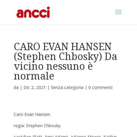
CARO EVAN HANSEN
(Stephen Chbosky) Da
vicino nessuno è
normale
da
|
Dic 2, 2021
|
Senza categoria
|
0 commenti
Caro Evan Hansen
regia: Stephen Chbosky
cast:Ben Platt, Amy Adams, Julianne Moore, Kaitlyn