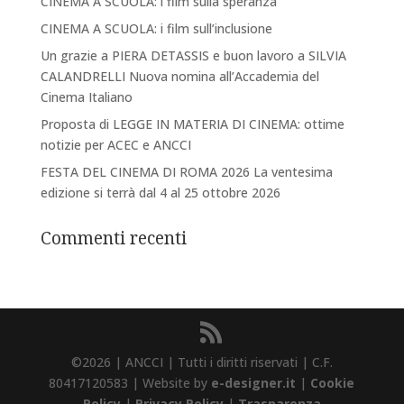
CINEMA A SCUOLA: i film sulla speranza
CINEMA A SCUOLA: i film sull’inclusione
Un grazie a PIERA DETASSIS e buon lavoro a SILVIA
CALANDRELLI Nuova nomina all’Accademia del
Cinema Italiano
Proposta di LEGGE IN MATERIA DI CINEMA: ottime
notizie per ACEC e ANCCI
FESTA DEL CINEMA DI ROMA 2026 La ventesima
edizione si terrà dal 4 al 25 ottobre 2026
Commenti recenti
©2026 | ANCCI | Tutti i diritti riservati | C.F.
80417120583 | Website by
e-designer.it
|
Cookie
Policy
|
Privacy Policy
|
Trasparenza