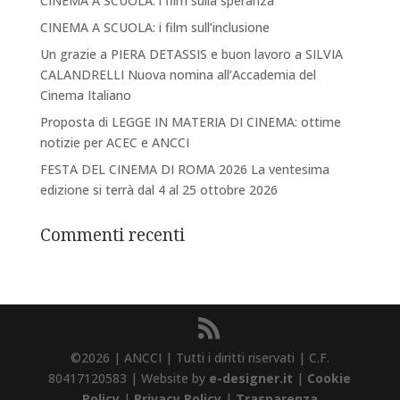
CINEMA A SCUOLA: i film sulla speranza
CINEMA A SCUOLA: i film sull’inclusione
Un grazie a PIERA DETASSIS e buon lavoro a SILVIA
CALANDRELLI Nuova nomina all’Accademia del
Cinema Italiano
Proposta di LEGGE IN MATERIA DI CINEMA: ottime
notizie per ACEC e ANCCI
FESTA DEL CINEMA DI ROMA 2026 La ventesima
edizione si terrà dal 4 al 25 ottobre 2026
Commenti recenti
©2026 | ANCCI | Tutti i diritti riservati | C.F.
80417120583 | Website by
e-designer.it
|
Cookie
Policy
|
Privacy Policy
|
Trasparenza