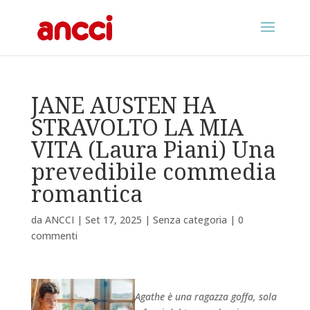
JANE AUSTEN HA
STRAVOLTO LA MIA
VITA (Laura Piani) Una
prevedibile commedia
romantica
da
ANCCI
|
Set 17, 2025
|
Senza categoria
|
0
commenti
Agathe è una ragazza goffa, sola