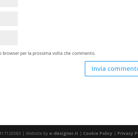
sto browser per la prossima volta che commento.
 80417120583 | Website by
e-designer.it
|
Cookie Policy
|
Privacy P