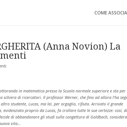
COME ASSOCIA
GHERITA (Anna Novion) La
imenti
nti
dottoranda in matematica presso la Scuola normale superiore e sta per
 schiera di ricercatori. Il professor Werner, che fino ad allora l’ha seg
ltro studente, Lucas, ma lei, per orgoglio, rifiuta. Arrivato il grande
, evidenziato proprio da Lucas, fa crollare tutte le sue certezze: così, 
decide di abbandonare gli studi sulla congettura di Goldbach, consider
 nuova vita…