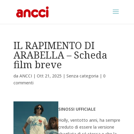
IL RAPIMENTO DI
ARABELLA – Scheda
film breve
da
ANCCI
|
Ott 21, 2025
|
Senza categoria
|
0
commenti
SINOSSI UFFICIALE
Holly, ventotto anni, ha sempre
creduto di essere la versione
sbagliata di sé stessa e che la