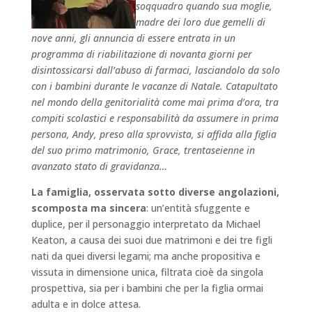
soqquadro quando sua moglie,
madre dei loro due gemelli di
nove anni, gli annuncia di essere entrata in un
programma di riabilitazione di novanta giorni per
disintossicarsi dall’abuso di farmaci, lasciandolo da solo
con i bambini durante le vacanze di Natale. Catapultato
nel mondo della genitorialità come mai prima d’ora, tra
compiti scolastici e responsabilità da assumere in prima
persona, Andy, preso alla sprovvista, si affida alla figlia
del suo primo matrimonio, Grace, trentaseienne in
avanzato stato di gravidanza…
La famiglia, osservata sotto diverse angolazioni,
scomposta ma sincera
: un’entità sfuggente e
duplice, per il personaggio interpretato da Michael
Keaton, a causa dei suoi due matrimoni e dei tre figli
nati da quei diversi legami; ma anche propositiva e
vissuta in dimensione unica, filtrata cioè da singola
prospettiva, sia per i bambini che per la figlia ormai
adulta e in dolce attesa.