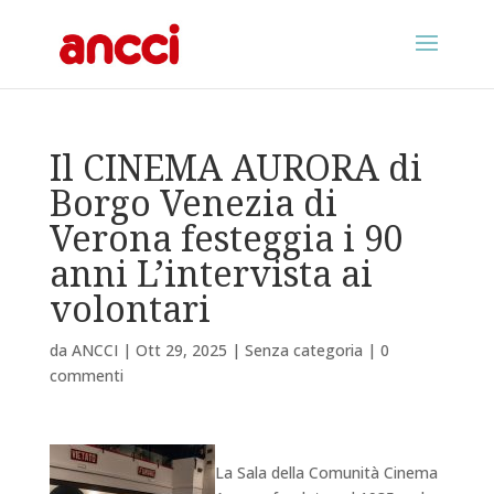
Il CINEMA AURORA di
Borgo Venezia di
Verona festeggia i 90
anni L’intervista ai
volontari
da
ANCCI
|
Ott 29, 2025
|
Senza categoria
|
0
commenti
La Sala della Comunità Cinema