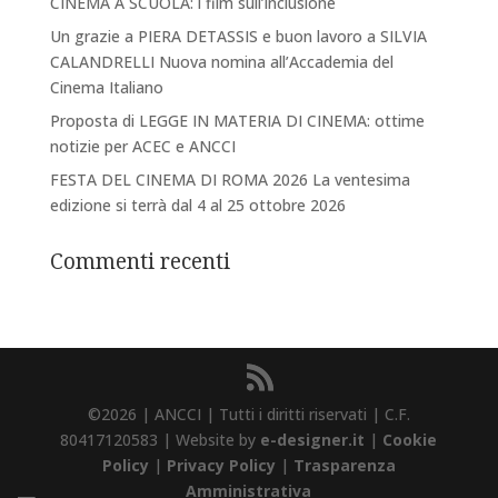
CINEMA A SCUOLA: i film sull’inclusione
Un grazie a PIERA DETASSIS e buon lavoro a SILVIA
CALANDRELLI Nuova nomina all’Accademia del
Cinema Italiano
Proposta di LEGGE IN MATERIA DI CINEMA: ottime
notizie per ACEC e ANCCI
FESTA DEL CINEMA DI ROMA 2026 La ventesima
edizione si terrà dal 4 al 25 ottobre 2026
Commenti recenti
©2026 | ANCCI | Tutti i diritti riservati | C.F.
80417120583 | Website by
e-designer.it
|
Cookie
Policy
|
Privacy Policy
|
Trasparenza
Amministrativa