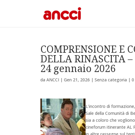
COMPRENSIONE E C
DELLA RINASCITA –
24 gennaio 2026
da
ANCCI
|
Gen 21, 2026
|
Senza categoria
|
0
L’incontro di formazione
Sale della Comunità di 
sia a coloro che vogliono 
cineforum itinerante A
in altre rassegne sul ter